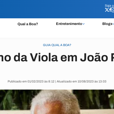
Siga 
Siga 
Entretenimento
Blogs
Qual a Boa?
GUIA QUAL A BOA?
ho da Viola em João
Publicado em 01/02/2023 às 8:12 | Atualizado em 10/08/2023 às 13:03