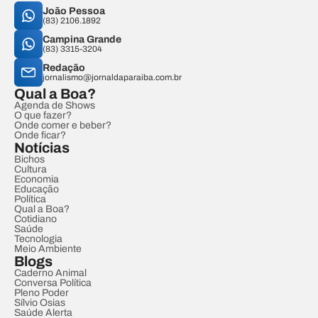
João Pessoa
(83) 2106.1892
Campina Grande
(83) 3315-3204
Redação
jornalismo@jornaldaparaiba.com.br
Qual a Boa?
Agenda de Shows
O que fazer?
Onde comer e beber?
Onde ficar?
Notícias
Bichos
Cultura
Economia
Educação
Política
Qual a Boa?
Cotidiano
Saúde
Tecnologia
Meio Ambiente
Blogs
Caderno Animal
Conversa Política
Pleno Poder
Sílvio Osias
Saúde Alerta