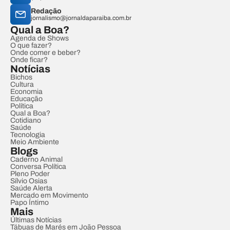
Redação
jornalismo@jornaldaparaiba.com.br
Qual a Boa?
Agenda de Shows
O que fazer?
Onde comer e beber?
Onde ficar?
Notícias
Bichos
Cultura
Economia
Educação
Política
Qual a Boa?
Cotidiano
Saúde
Tecnologia
Meio Ambiente
Blogs
Caderno Animal
Conversa Política
Pleno Poder
Sílvio Osias
Saúde Alerta
Mercado em Movimento
Papo Íntimo
Mais
Últimas Notícias
Tábuas de Marés em João Pessoa