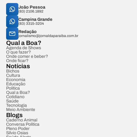
João Pessoa
(83) 2106.1892
Campina Grande
(83) 3315-3204
Redação
jornalismo@jornaldaparaiba.com.br
Qual a Boa?
Agenda de Shows
O que fazer?
Onde comer e beber?
Onde ficar?
Notícias
Bichos
Cultura
Economia
Educação
Política
Qual a Boa?
Cotidiano
Saúde
Tecnologia
Meio Ambiente
Blogs
Caderno Animal
Conversa Política
Pleno Poder
Sílvio Osias