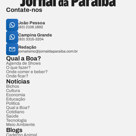
Contate-nos
João Pessoa
(83) 2106.1892
Campina Grande
(83) 3315-3204
Redação
jornalismo@jornaldaparaiba.com.br
Qual a Boa?
Agenda de Shows
O que fazer?
Onde comer e beber?
Onde ficar?
Notícias
Bichos
Cultura
Economia
Educação
Política
Qual a Boa?
Cotidiano
Saúde
Tecnologia
Meio Ambiente
Blogs
Caderno Animal