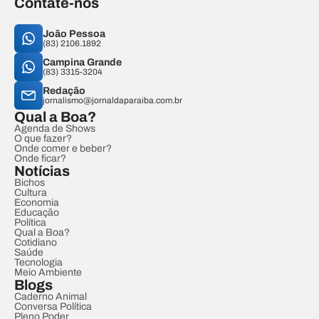
Contate-nos
João Pessoa
(83) 2106.1892
Campina Grande
(83) 3315-3204
Redação
jornalismo@jornaldaparaiba.com.br
Qual a Boa?
Agenda de Shows
O que fazer?
Onde comer e beber?
Onde ficar?
Notícias
Bichos
Cultura
Economia
Educação
Política
Qual a Boa?
Cotidiano
Saúde
Tecnologia
Meio Ambiente
Blogs
Caderno Animal
Conversa Política
Pleno Poder