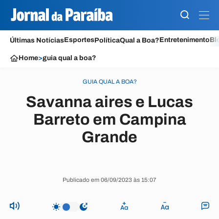
Esportes
Entretenimento
Bl
Últimas Notícias
Política
Qual a Boa?
Home
>
guia qual a boa?
GUIA QUAL A BOA?
Savanna aires e Lucas
Barreto em Campina
Grande
Publicado em 06/09/2023 às 15:07