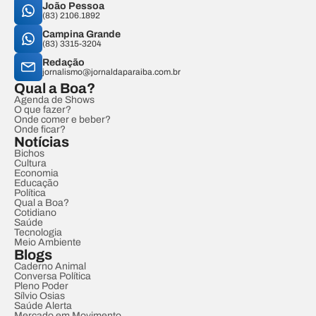
João Pessoa
(83) 2106.1892
Campina Grande
(83) 3315-3204
Redação
jornalismo@jornaldaparaiba.com.br
Qual a Boa?
Agenda de Shows
O que fazer?
Onde comer e beber?
Onde ficar?
Notícias
Bichos
Cultura
Economia
Educação
Política
Qual a Boa?
Cotidiano
Saúde
Tecnologia
Meio Ambiente
Blogs
Caderno Animal
Conversa Política
Pleno Poder
Sílvio Osias
Saúde Alerta
Mercado em Movimento