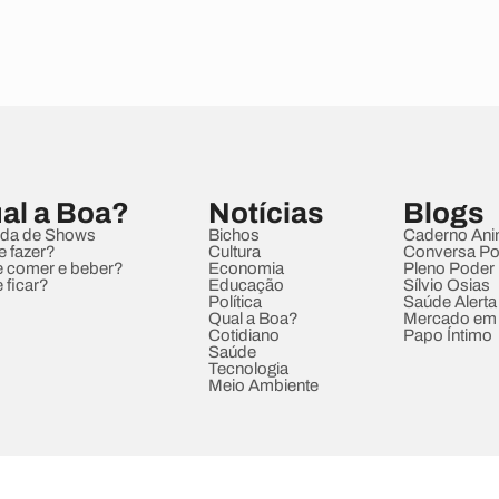
al a Boa?
Notícias
Blogs
da de Shows
Bichos
Caderno Ani
e fazer?
Cultura
Conversa Pol
 comer e beber?
Economia
Pleno Poder
 ficar?
Educação
Sílvio Osias
Política
Saúde Alerta
Qual a Boa?
Mercado em
Cotidiano
Papo Íntimo
Saúde
Tecnologia
Meio Ambiente