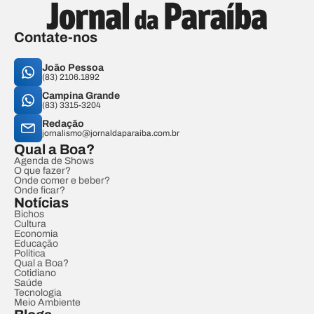
Contate-nos
João Pessoa
(83) 2106.1892
Campina Grande
(83) 3315-3204
Redação
jornalismo@jornaldaparaiba.com.br
Qual a Boa?
Agenda de Shows
O que fazer?
Onde comer e beber?
Onde ficar?
Notícias
Bichos
Cultura
Economia
Educação
Política
Qual a Boa?
Cotidiano
Saúde
Tecnologia
Meio Ambiente