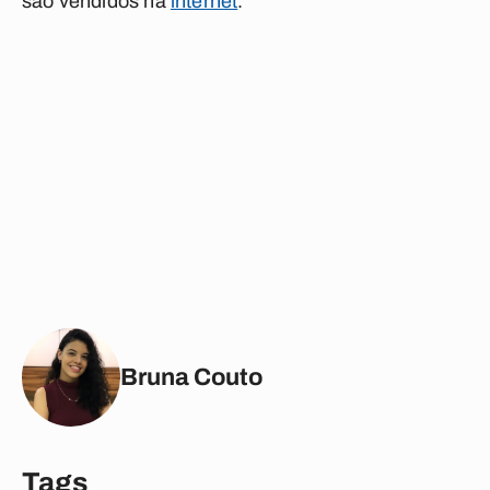
são vendidos na
internet
.
Bruna Couto
Tags