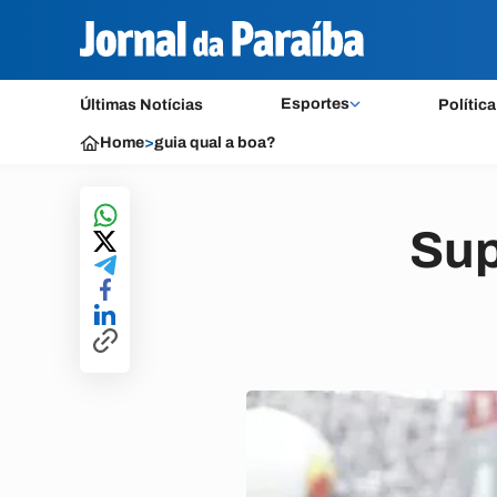
Esportes
Últimas Notícias
Política
Home
>
guia qual a boa?
Sup