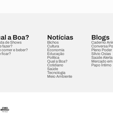
al a Boa?
Notícias
Blogs
da de Shows
Bichos
Caderno Ani
e fazer?
Cultura
Conversa Pol
 comer e beber?
Economia
Pleno Poder
 ficar?
Educação
Sílvio Osias
Política
Saúde Alerta
Qual a Boa?
Mercado em
Cotidiano
Papo Íntimo
Saúde
Tecnologia
Meio Ambiente