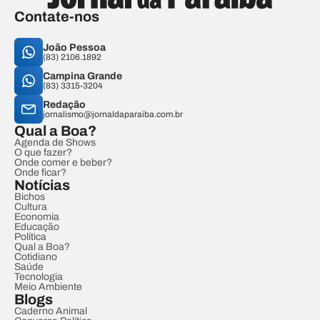
Contate-nos
João Pessoa
(83) 2106.1892
Campina Grande
(83) 3315-3204
Redação
jornalismo@jornaldaparaiba.com.br
Qual a Boa?
Agenda de Shows
O que fazer?
Onde comer e beber?
Onde ficar?
Notícias
Bichos
Cultura
Economia
Educação
Política
Qual a Boa?
Cotidiano
Saúde
Tecnologia
Meio Ambiente
Blogs
Caderno Animal