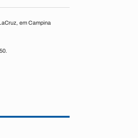
DeLaCruz, em Campina
50.