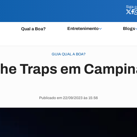
Siga 
Siga 
Entretenimento
Blogs
Qual a Boa?
GUIA QUAL A BOA?
The Traps em Campi
Publicado em 22/09/2023 às 15:56