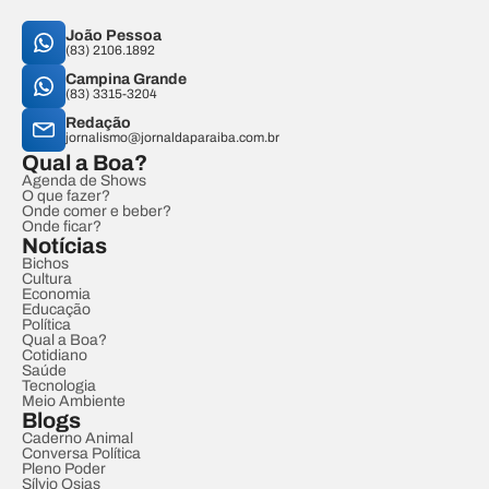
João Pessoa
(83) 2106.1892
Campina Grande
(83) 3315-3204
Redação
jornalismo@jornaldaparaiba.com.br
Qual a Boa?
Agenda de Shows
O que fazer?
Onde comer e beber?
Onde ficar?
Notícias
Bichos
Cultura
Economia
Educação
Política
Qual a Boa?
Cotidiano
Saúde
Tecnologia
Meio Ambiente
Blogs
Caderno Animal
Conversa Política
Pleno Poder
Sílvio Osias