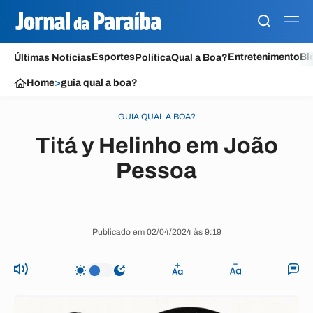
Esportes
Entretenimento
Bl
Últimas Notícias
Política
Qual a Boa?
Home
>
guia qual a boa?
GUIA QUAL A BOA?
Titá y Helinho em João
Pessoa
Publicado em 02/04/2024 às 9:19