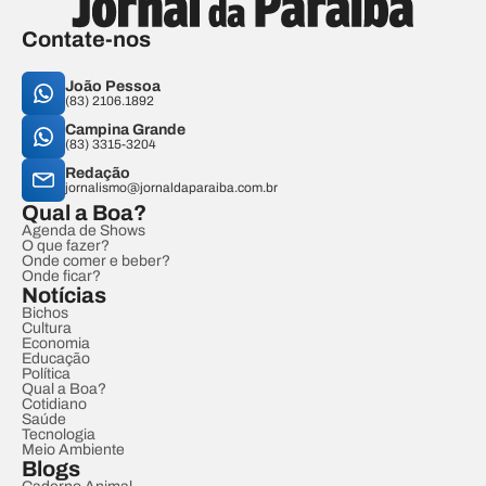
Contate-nos
João Pessoa
(83) 2106.1892
Campina Grande
(83) 3315-3204
Redação
jornalismo@jornaldaparaiba.com.br
Qual a Boa?
Agenda de Shows
O que fazer?
Onde comer e beber?
Onde ficar?
Notícias
Bichos
Cultura
Economia
Educação
Política
Qual a Boa?
Cotidiano
Saúde
Tecnologia
Meio Ambiente
Blogs