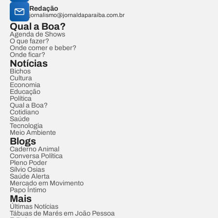
Redação
jornalismo@jornaldaparaiba.com.br
Qual a Boa?
Agenda de Shows
O que fazer?
Onde comer e beber?
Onde ficar?
Notícias
Bichos
Cultura
Economia
Educação
Política
Qual a Boa?
Cotidiano
Saúde
Tecnologia
Meio Ambiente
Blogs
Caderno Animal
Conversa Política
Pleno Poder
Sílvio Osias
Saúde Alerta
Mercado em Movimento
Papo Íntimo
Mais
Últimas Notícias
Tábuas de Marés em João Pessoa