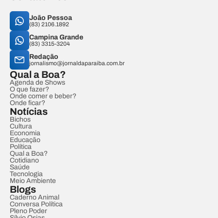
João Pessoa
(83) 2106.1892
Campina Grande
(83) 3315-3204
Redação
jornalismo@jornaldaparaiba.com.br
Qual a Boa?
Agenda de Shows
O que fazer?
Onde comer e beber?
Onde ficar?
Notícias
Bichos
Cultura
Economia
Educação
Política
Qual a Boa?
Cotidiano
Saúde
Tecnologia
Meio Ambiente
Blogs
Caderno Animal
Conversa Política
Pleno Poder
Sílvio Osias