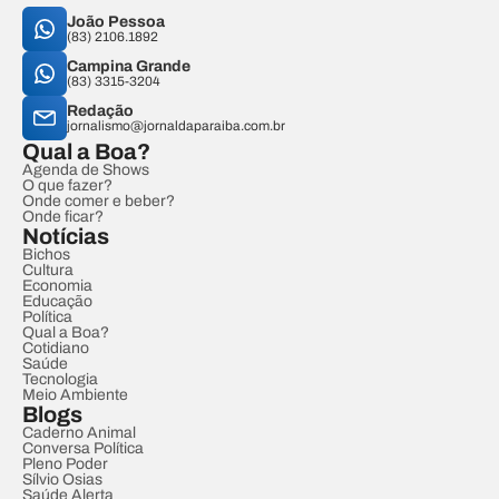
João Pessoa
(83) 2106.1892
Campina Grande
(83) 3315-3204
Redação
jornalismo@jornaldaparaiba.com.br
Qual a Boa?
Agenda de Shows
O que fazer?
Onde comer e beber?
Onde ficar?
Notícias
Bichos
Cultura
Economia
Educação
Política
Qual a Boa?
Cotidiano
Saúde
Tecnologia
Meio Ambiente
Blogs
Caderno Animal
Conversa Política
Pleno Poder
Sílvio Osias
Saúde Alerta