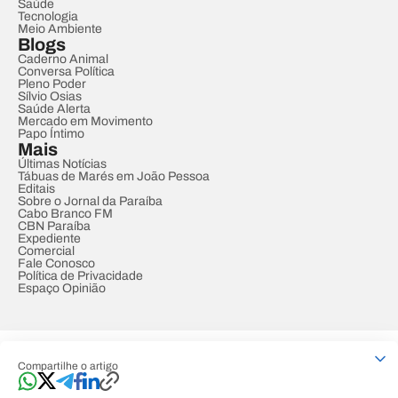
Saúde
Tecnologia
Meio Ambiente
Blogs
Caderno Animal
Conversa Política
Pleno Poder
Sílvio Osias
Saúde Alerta
Mercado em Movimento
Papo Íntimo
Mais
Últimas Notícias
Tábuas de Marés em João Pessoa
Editais
Sobre o Jornal da Paraíba
Cabo Branco FM
CBN Paraíba
Expediente
Comercial
Fale Conosco
Política de Privacidade
Espaço Opinião
© REDE PARAÍBA DE COMUNICAÇÃO
Compartilhe o artigo
Developed by
Designed by