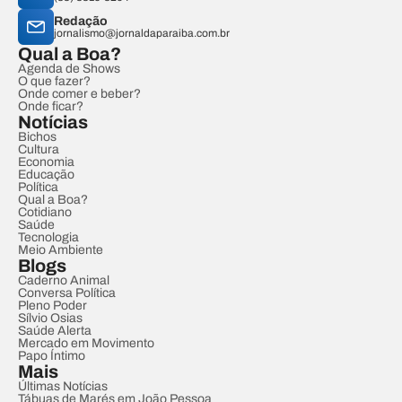
Redação
jornalismo@jornaldaparaiba.com.br
Qual a Boa?
Agenda de Shows
O que fazer?
Onde comer e beber?
Onde ficar?
Notícias
Bichos
Cultura
Economia
Educação
Política
Qual a Boa?
Cotidiano
Saúde
Tecnologia
Meio Ambiente
Blogs
Caderno Animal
Conversa Política
Pleno Poder
Sílvio Osias
Saúde Alerta
Mercado em Movimento
Papo Íntimo
Mais
Últimas Notícias
Tábuas de Marés em João Pessoa