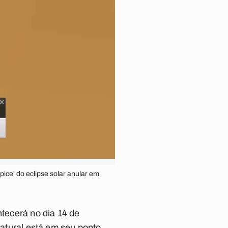
pice' do eclipse solar anular em
ntecerá no dia 14 de
natural está em seu ponto