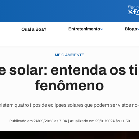
Siga 
Siga 
Entretenimento
Blogs
Qual a Boa?
MEIO AMBIENTE
e solar: entenda os t
fenômeno
xistem quatro tipos de eclipses solares que podem ser vistos no 
Publicado em 24/09/2023 às 7:04 | Atualizado em 29/01/2024 às 11:50