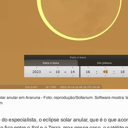
olar anular em Araruna - Foto: reprodução/Sollarium. Software mostra 'á
um
o especialista, o eclipse solar anular, que é o que aco
 fica entre o Sol e a Terra, mas nesse caso, o satélite 