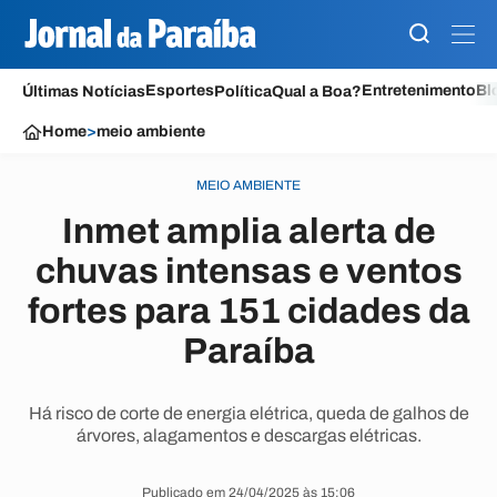
Esportes
Entretenimento
Bl
Últimas Notícias
Política
Qual a Boa?
Home
>
meio ambiente
MEIO AMBIENTE
Inmet amplia alerta de
chuvas intensas e ventos
fortes para 151 cidades da
Paraíba
Há risco de corte de energia elétrica, queda de galhos de
árvores, alagamentos e descargas elétricas.
Publicado em 24/04/2025 às 15:06