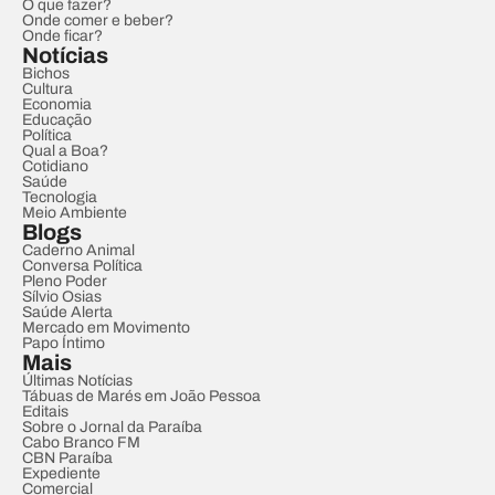
O que fazer?
Onde comer e beber?
Onde ficar?
Notícias
Bichos
Cultura
Economia
Educação
Política
Qual a Boa?
Cotidiano
Saúde
Tecnologia
Meio Ambiente
Blogs
Caderno Animal
Conversa Política
Pleno Poder
Sílvio Osias
Saúde Alerta
Mercado em Movimento
Papo Íntimo
Mais
Últimas Notícias
Tábuas de Marés em João Pessoa
Editais
Sobre o Jornal da Paraíba
Cabo Branco FM
CBN Paraíba
Expediente
Comercial