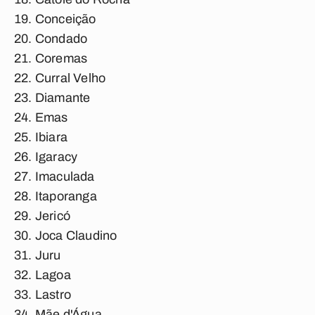
Conceição
Condado
Coremas
Curral Velho
Diamante
Emas
Ibiara
Igaracy
Imaculada
Itaporanga
Jericó
Joca Claudino
Juru
Lagoa
Lastro
Mãe d'Água