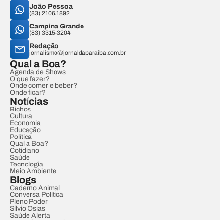
João Pessoa
(83) 2106.1892
Campina Grande
(83) 3315-3204
Redação
jornalismo@jornaldaparaiba.com.br
Qual a Boa?
Agenda de Shows
O que fazer?
Onde comer e beber?
Onde ficar?
Notícias
Bichos
Cultura
Economia
Educação
Política
Qual a Boa?
Cotidiano
Saúde
Tecnologia
Meio Ambiente
Blogs
Caderno Animal
Conversa Política
Pleno Poder
Sílvio Osias
Saúde Alerta