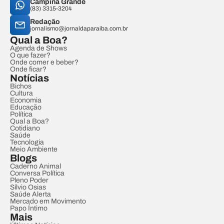
Campina Grande
(83) 3315-3204
Redação
jornalismo@jornaldaparaiba.com.br
Qual a Boa?
Agenda de Shows
O que fazer?
Onde comer e beber?
Onde ficar?
Notícias
Bichos
Cultura
Economia
Educação
Política
Qual a Boa?
Cotidiano
Saúde
Tecnologia
Meio Ambiente
Blogs
Caderno Animal
Conversa Política
Pleno Poder
Sílvio Osias
Saúde Alerta
Mercado em Movimento
Papo Íntimo
Mais