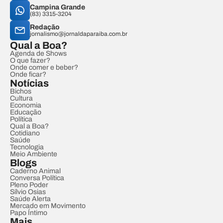
Campina Grande
(83) 3315-3204
Redação
jornalismo@jornaldaparaiba.com.br
Qual a Boa?
Agenda de Shows
O que fazer?
Onde comer e beber?
Onde ficar?
Notícias
Bichos
Cultura
Economia
Educação
Política
Qual a Boa?
Cotidiano
Saúde
Tecnologia
Meio Ambiente
Blogs
Caderno Animal
Conversa Política
Pleno Poder
Sílvio Osias
Saúde Alerta
Mercado em Movimento
Papo Íntimo
Mais