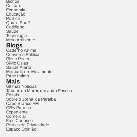
Bichos
Cultura
Economia
Educação
Política
Qual a Boa?
Cotidiano
Saúde
Tecnologia
Meio Ambiente
Blogs
Caderno Animal
Conversa Política
Pleno Poder
Sílvio Osias
Saúde Alerta
Mercado em Movimento
Papo Íntimo
Mais
Últimas Notícias
Tábuas de Marés em João Pessoa
Editais
Sobre o Jornal da Paraíba
Cabo Branco FM
CBN Paraíba
Expediente
Comercial
Fale Conosco
Política de Privacidade
Espaço Opinião