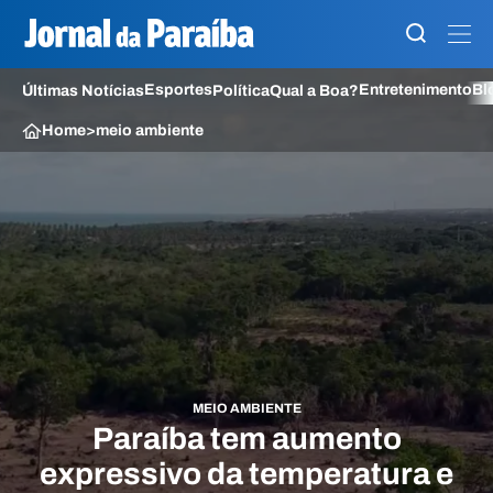
Esportes
Entretenimento
Bl
Últimas Notícias
Política
Qual a Boa?
Home
>
meio ambiente
MEIO AMBIENTE
Paraíba tem aumento
expressivo da temperatura e