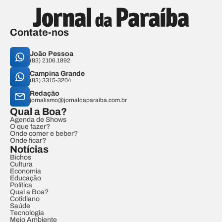
Contate-nos
João Pessoa
(83) 2106.1892
Campina Grande
(83) 3315-3204
Redação
jornalismo@jornaldaparaiba.com.br
Qual a Boa?
Agenda de Shows
O que fazer?
Onde comer e beber?
Onde ficar?
Notícias
Bichos
Cultura
Economia
Educação
Política
Qual a Boa?
Cotidiano
Saúde
Tecnologia
Meio Ambiente