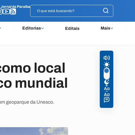
o
o
Jornal da Paraíba
Jornal da Paraíba
Editorias
Mais
Editais
como local
co mundial
r um geoparque da Unesco.