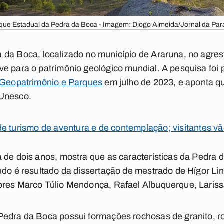
que Estadual da Pedra da Boca - Imagem: Diogo Almeida/Jornal da Par
da Boca, localizado no município de Araruna, no agrest
e para o patrimônio geológico mundial. A pesquisa foi 
e Geopatrimônio e Parques
em julho de 2023, e aponta qu
 Unesco.
de turismo de aventura e de contemplação; visitantes v
 de dois anos, mostra que as características da Pedra 
udo é resultado da dissertação de mestrado de Hígor Li
ores Marco Túlio Mendonça, Rafael Albuquerque, Lariss
edra da Boca possui formações rochosas de granito, ro