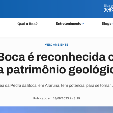
Siga 
Siga 
Entretenimento
Blogs
Qual a Boa?
MEIO AMBIENTE
Boca é reconhecida 
a patrimônio geológi
ea da Pedra da Boca, em Araruna, tem potencial para se torna
Publicado em 18/09/2023 às 8:29