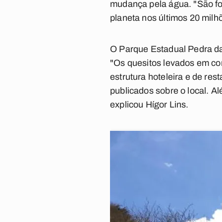
mudança pela água. "São f
planeta nos últimos 20 milh
O Parque Estadual Pedra da B
"Os quesitos levados em con
estrutura hoteleira e de res
publicados sobre o local. A
explicou Hígor Lins.