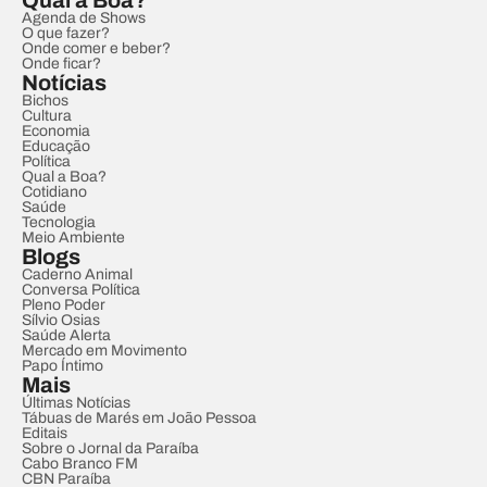
Qual a Boa?
Agenda de Shows
O que fazer?
Onde comer e beber?
Onde ficar?
Notícias
Bichos
Cultura
Economia
Educação
Política
Qual a Boa?
Cotidiano
Saúde
Tecnologia
Meio Ambiente
Blogs
Caderno Animal
Conversa Política
Pleno Poder
Sílvio Osias
Saúde Alerta
Mercado em Movimento
Papo Íntimo
Mais
Últimas Notícias
Tábuas de Marés em João Pessoa
Editais
Sobre o Jornal da Paraíba
Cabo Branco FM
CBN Paraíba