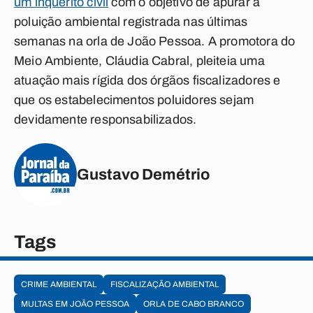
um inquérito civil
com o objetivo de apurar a
poluição ambiental registrada nas últimas
semanas na orla de João Pessoa. A promotora do
Meio Ambiente, Cláudia Cabral, pleiteia uma
atuação mais rígida dos órgãos fiscalizadores e
que os estabelecimentos poluidores sejam
devidamente responsabilizados.
Gustavo Demétrio
Tags
CRIME AMBIENTAL
FISCALIZAÇÃO AMBIENTAL
MULTAS EM JOÃO PESSOA
ORLA DE CABO BRANCO