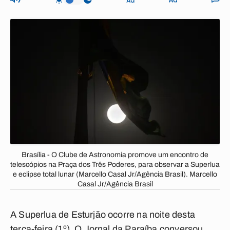
Brasília - O Clube de Astronomia promove um encontro de
telescópios na Praça dos Três Poderes, para observar a Superlua
e eclipse total lunar (Marcello Casal Jr/Agência Brasil). Marcello
Casal Jr/Agência Brasil
A Superlua de Esturjão ocorre na noite desta
terça-feira (1º). O Jornal da Paraíba conversou