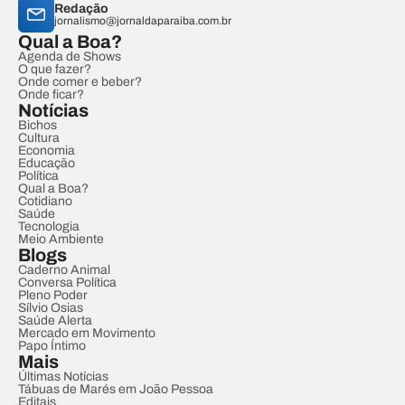
Redação
jornalismo@jornaldaparaiba.com.br
Qual a Boa?
Agenda de Shows
O que fazer?
Onde comer e beber?
Onde ficar?
Notícias
Bichos
Cultura
Economia
Educação
Política
Qual a Boa?
Cotidiano
Saúde
Tecnologia
Meio Ambiente
Blogs
Caderno Animal
Conversa Política
Pleno Poder
Sílvio Osias
Saúde Alerta
Mercado em Movimento
Papo Íntimo
Mais
Últimas Notícias
Tábuas de Marés em João Pessoa
Editais