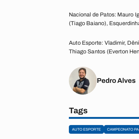
Nacional de Patos:
Mauro Ig
(Tiago Baiano), Esquerdinha
Auto Esporte:
Vladimir, Dêni
Thiago Santos (Everton Henr
Pedro Alves
Tags
AUTO ESPORTE
CAMPEONATO PA