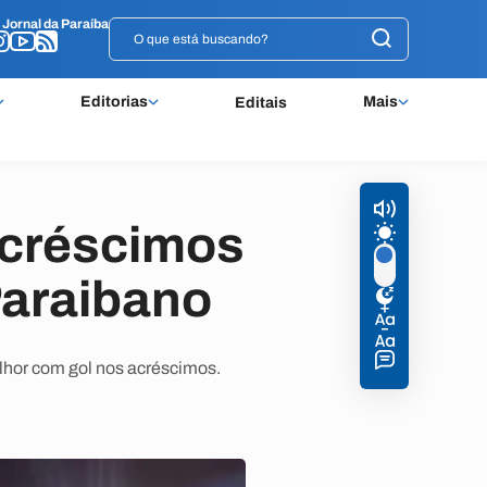
o
o
Jornal da Paraíba
Jornal da Paraíba
Editorias
Mais
Editais
acréscimos
Paraibano
lhor com gol nos acréscimos.