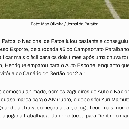
Foto: Max Oliveira / Jornal da Paraíba
Patos, o Nacional de Patos lutou bastante e conseguiu 
 Auto Esporte, pela rodada #5 do Campeonato Paraiban
icar mais difícil para os dois times após uma chuva tor
rio, Henrique empatou para o Auto Esporte, enquanto qu
 vitória do Canário do Sertão por 2 a 1.
até começou animado, com os zagueiros de Auto e Nacion
 quase marca para o Alvirrubro, e depois foi Yuri Mamut
Quando a chuva começou a cair, o jogo ficou mais mor
ela jogada trabalhada, Juninho tocou para Dentinho marca