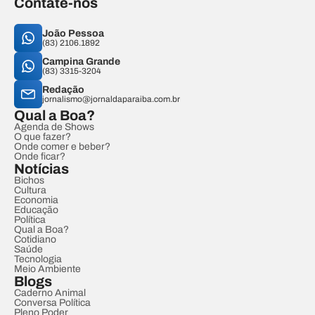
Contate-nos
João Pessoa
(83) 2106.1892
Campina Grande
(83) 3315-3204
Redação
jornalismo@jornaldaparaiba.com.br
Qual a Boa?
Agenda de Shows
O que fazer?
Onde comer e beber?
Onde ficar?
Notícias
Bichos
Cultura
Economia
Educação
Política
Qual a Boa?
Cotidiano
Saúde
Tecnologia
Meio Ambiente
Blogs
Caderno Animal
Conversa Política
Pleno Poder