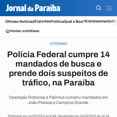
Esportes
Entretenimento
Bl
Últimas Notícias
Política
Qual a Boa?
Home
>
cotidiano
COTIDIANO
Polícia Federal cumpre 14
mandados de busca e
prende dois suspeitos de
tráfico, na Paraíba
Operação Robocop e Patrinus cumpriu mandados em
João Pessoa e Campina Grande.
Publicado em 14/03/2023 às 8:48 | Atualizado em 14/03/2023 às 10:16