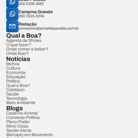
(83) 2106.1892
Campina Grande
(83) 3315-3204
Redação
jornalismo@jornaldaparaiba.com.br
Qual a Boa?
Agenda de Shows
O que fazer?
Onde comer e beber?
Onde ficar?
Notícias
Bichos
Cultura
Economia
Educação
Política
Qual a Boa?
Cotidiano
Saúde
Tecnologia
Meio Ambiente
Blogs
Caderno Animal
Conversa Política
Pleno Poder
Sílvio Osias
Saúde Alerta
Mercado em Movimento