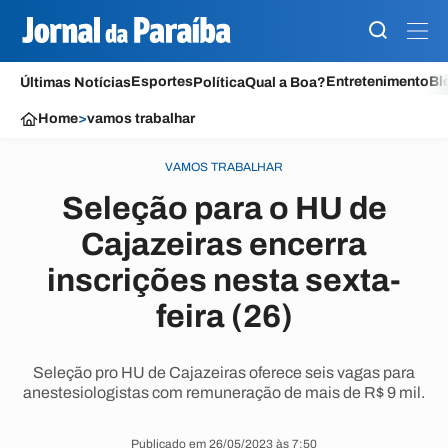
Esportes
Entretenimento
Bl
Últimas Notícias
Política
Qual a Boa?
Home
>
vamos trabalhar
VAMOS TRABALHAR
Seleção para o HU de
Cajazeiras encerra
inscrições nesta sexta-
feira (26)
Seleção pro HU de Cajazeiras oferece seis vagas para
anestesiologistas com remuneração de mais de R$ 9 mil.
Publicado em 26/05/2023 às 7:50