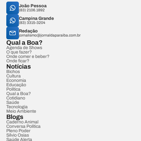
João Pessoa
(83) 2106.1892
Campina Grande
(83) 3315-3204
Redação
jornalismo@jornaldaparaiba.com.br
Qual a Boa?
Agenda de Shows
O que fazer?
Onde comer e beber?
Onde ficar?
Notícias
Bichos
Cultura
Economia
Educação
Política
Qual a Boa?
Cotidiano
Saúde
Tecnologia
Meio Ambiente
Blogs
Caderno Animal
Conversa Política
Pleno Poder
Sílvio Osias
Saúde Alerta