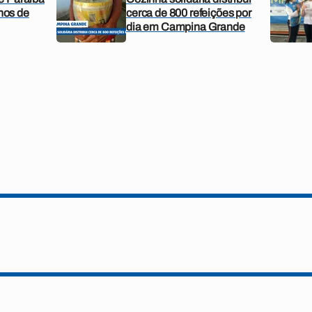
os de
cerca de 800 refeições por
dia em Campina Grande