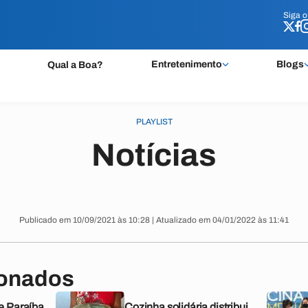
Siga 
Siga 
Entretenimento
Blogs
Qual a Boa?
PLAYLIST
Notícias
Publicado em 10/09/2021 às 10:28 | Atualizado em 04/01/2022 às 11:41
ionados
e Paraíba
Cozinha solidária distribui