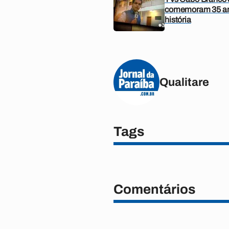
comemoram 35 an
história
Qualitare
Tags
Comentários