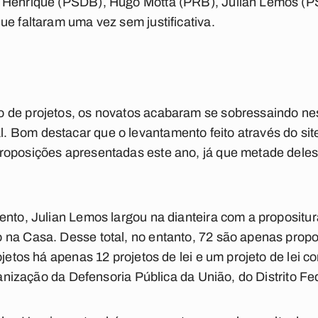
a Henrique (PSDB), Hugo Motta (PRB), Julian Lemos (P
ue faltaram uma vez sem justificativa.
 de projetos, os novatos acabaram se sobressaindo nes
 Bom destacar que o levantamento feito através do sit
roposições apresentadas este ano, já que metade deles
ento, Julian Lemos largou na dianteira com a propositur
 na Casa. Desse total, no entanto, 72 são apenas propo
ojetos há apenas 12 projetos de lei e um projeto de lei 
rganização da Defensoria Pública da União, do Distrito Fed