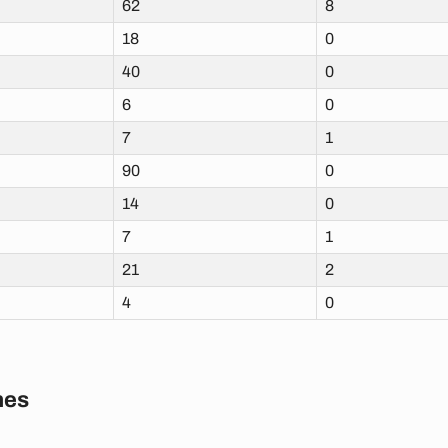
62
8
18
0
40
0
6
0
7
1
90
0
14
0
7
1
21
2
4
0
nes