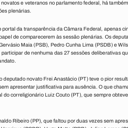
e novatos e veteranos no parlamento federal, há também
ões plenárias.
o portal da transparência da Câmara Federal, apenas c
 papel de comparecerem às sessão plenárias. Os deput
 Gervásio Maia (PSB), Pedro Cunha Lima (PSDB) e Wil
participar de nenhuma das 27 sessões deliberativas qu
andato.
 o deputado novato Frei Anastácio (PT) teve o pior resul
 sem apresentar justificativa para ausência. O que chama
ral do correligionário Luiz Couto (PT), que sempre obtev
.
aldo Ribeiro (PP), que faltou por duas vezes sem aprese