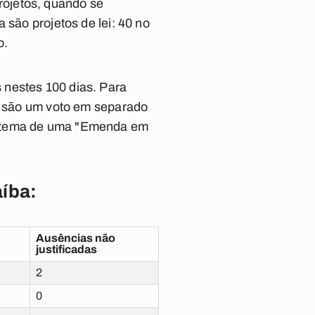
rojetos, quando se
 são projetos de lei: 40 no
o.
 nestes 100 dias. Para
is são um voto em separado
sistema de uma "Emenda em
aíba:
Ausências não
justificadas
2
0