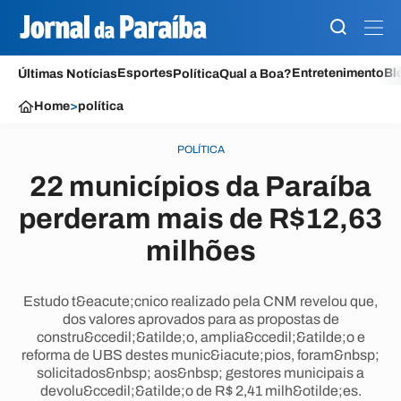
Esportes
Entretenimento
Bl
Últimas Notícias
Política
Qual a Boa?
Home
>
política
POLÍTICA
22 municípios da Paraíba
perderam mais de R$12,63
milhões
Estudo t&eacute;cnico realizado pela CNM revelou que,
dos valores aprovados para as propostas de
constru&ccedil;&atilde;o, amplia&ccedil;&atilde;o e
reforma de UBS destes munic&iacute;pios, foram&nbsp;
solicitados&nbsp; aos&nbsp; gestores municipais a
devolu&ccedil;&atilde;o de R$ 2,41 milh&otilde;es.