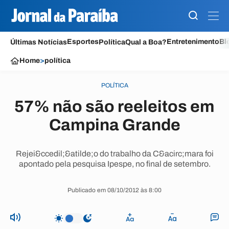
Esportes
Entretenimento
Bl
Últimas Notícias
Política
Qual a Boa?
Home
>
política
POLÍTICA
57% não são reeleitos em
Campina Grande
Rejei&ccedil;&atilde;o do trabalho da C&acirc;mara foi
apontado pela pesquisa Ipespe, no final de setembro.
Publicado em 08/10/2012 às 8:00