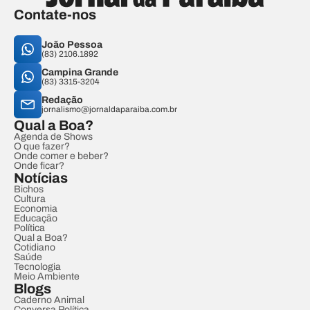
Contate-nos
João Pessoa
(83) 2106.1892
Campina Grande
(83) 3315-3204
Redação
jornalismo@jornaldaparaiba.com.br
Qual a Boa?
Agenda de Shows
O que fazer?
Onde comer e beber?
Onde ficar?
Notícias
Bichos
Cultura
Economia
Educação
Política
Qual a Boa?
Cotidiano
Saúde
Tecnologia
Meio Ambiente
Blogs
Caderno Animal
Conversa Política