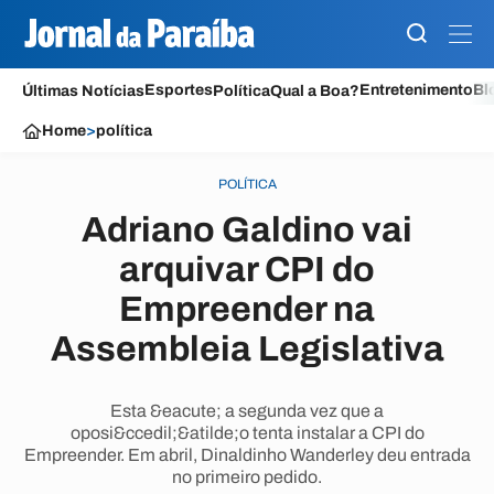
Esportes
Entretenimento
Bl
Últimas Notícias
Política
Qual a Boa?
Home
>
política
POLÍTICA
Adriano Galdino vai
arquivar CPI do
Empreender na
Assembleia Legislativa
Esta &eacute; a segunda vez que a
oposi&ccedil;&atilde;o tenta instalar a CPI do
Empreender. Em abril, Dinaldinho Wanderley deu entrada
no primeiro pedido.