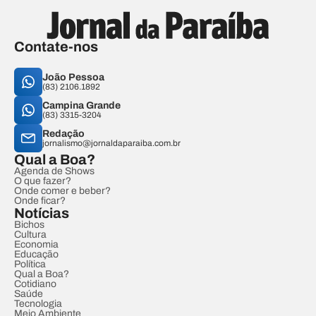
Contate-nos
João Pessoa
(83) 2106.1892
Campina Grande
(83) 3315-3204
Redação
jornalismo@jornaldaparaiba.com.br
Qual a Boa?
Agenda de Shows
O que fazer?
Onde comer e beber?
Onde ficar?
Notícias
Bichos
Cultura
Economia
Educação
Política
Qual a Boa?
Cotidiano
Saúde
Tecnologia
Meio Ambiente