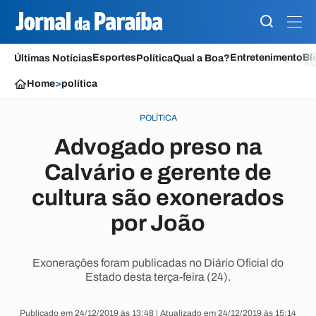
Esportes
Entretenimento
Bl
Últimas Notícias
Política
Qual a Boa?
Home
>
política
POLÍTICA
Advogado preso na
Calvário e gerente de
cultura são exonerados
por João
Exonerações foram publicadas no Diário Oficial do
Estado desta terça-feira (24).
Publicado em 24/12/2019 às 13:48 | Atualizado em 24/12/2019 às 15:14