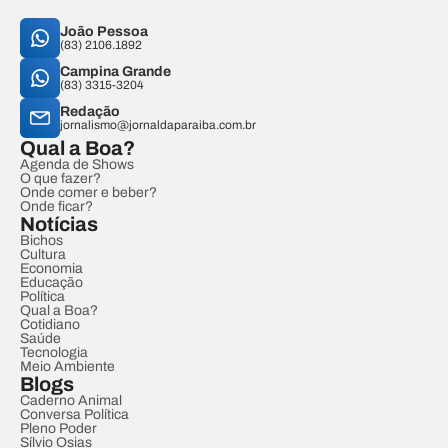
João Pessoa
(83) 2106.1892
Campina Grande
(83) 3315-3204
Redação
jornalismo@jornaldaparaiba.com.br
Qual a Boa?
Agenda de Shows
O que fazer?
Onde comer e beber?
Onde ficar?
Notícias
Bichos
Cultura
Economia
Educação
Política
Qual a Boa?
Cotidiano
Saúde
Tecnologia
Meio Ambiente
Blogs
Caderno Animal
Conversa Política
Pleno Poder
Sílvio Osias