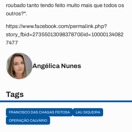
roubado tanto tendo feito muito mais que todos os
outros?".
https://www.facebook.com/permalink.php?
story_fbid=2735501309837870&id=10000134082
7477
Angélica Nunes
Tags
FRANCISCO DAS CHAGAS FEITOSA
LAU SIQUEIRA
OPERAÇÃO CALVÁRIO