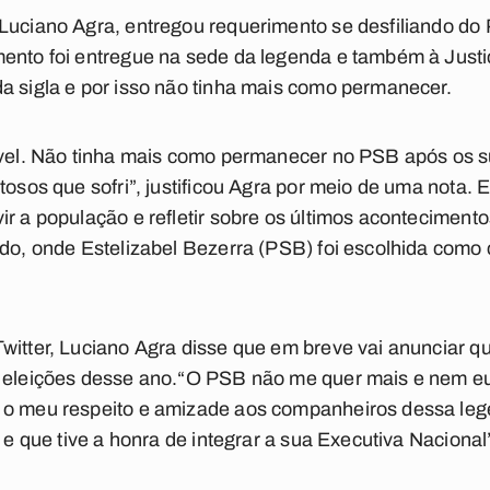
 Luciano Agra, entregou requerimento se desfiliando d
ento foi entregue na sede da legenda e também à Justi
a sigla e por isso não tinha mais como permanecer.
tável. Não tinha mais como permanecer no PSB após os s
tosos que sofri”, justificou Agra por meio de uma nota. 
r a população e refletir sobre os últimos acontecimentos
ido, onde Estelizabel Bezerra (PSB) foi escolhida como 
witter, Luciano Agra disse que em breve vai anunciar qu
s eleições desse ano.“O PSB não me quer mais e nem eu
 o meu respeito e amizade aos companheiros dessa leg
2 e que tive a honra de integrar a sua Executiva Nacional