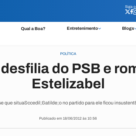
Siga 
Siga 
Entretenimento
Blogs
Qual a Boa?
POLÍTICA
 desfilia do PSB e r
Estelizabel
se que situa&ccedil;&atilde;o no partido para ele ficou insusten
Publicado em 18/06/2012 às 10:56