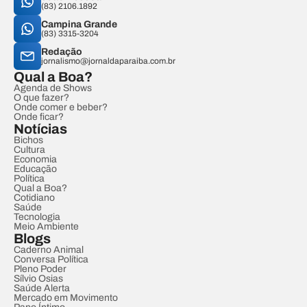
(83) 2106.1892
Campina Grande
(83) 3315-3204
Redação
jornalismo@jornaldaparaiba.com.br
Qual a Boa?
Agenda de Shows
O que fazer?
Onde comer e beber?
Onde ficar?
Notícias
Bichos
Cultura
Economia
Educação
Política
Qual a Boa?
Cotidiano
Saúde
Tecnologia
Meio Ambiente
Blogs
Caderno Animal
Conversa Política
Pleno Poder
Sílvio Osias
Saúde Alerta
Mercado em Movimento