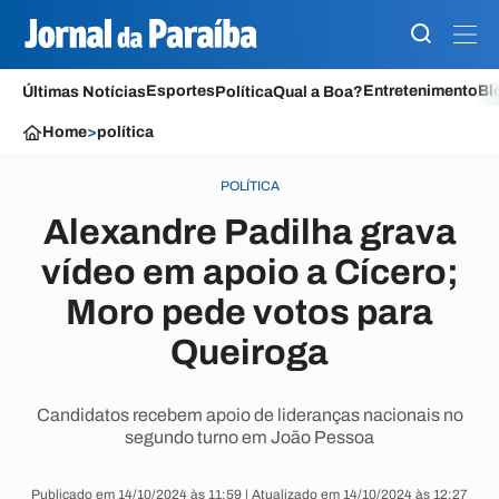
Esportes
Entretenimento
Bl
Últimas Notícias
Política
Qual a Boa?
Home
>
política
POLÍTICA
Alexandre Padilha grava
vídeo em apoio a Cícero;
Moro pede votos para
Queiroga
Candidatos recebem apoio de lideranças nacionais no
segundo turno em João Pessoa
Publicado em 14/10/2024 às 11:59 | Atualizado em 14/10/2024 às 12:27