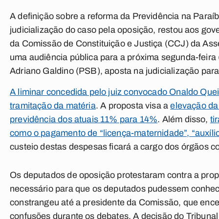
A definição sobre a reforma da Previdência na Paraí
judicialização do caso pela oposição, restou aos gov
da Comissão de Constituição e Justiça (CCJ) da Ass
uma audiência pública para a próxima segunda-feira
Adriano Galdino (PSB), aposta na judicialização para
A liminar concedida pelo juiz convocado Onaldo Que
tramitação da matéria
. A proposta visa a
elevação da 
previdência dos atuais 11% para 14%
. Além disso,
ti
como o pagamento de “licença-maternidade”, “auxílio
custeio destas despesas ficará a cargo dos órgãos co
Os deputados de oposição protestaram contra a prop
necessário para que os deputados pudessem conhece
constrangeu até a presidente da Comissão, que ence
confusões durante os debates. A decisão do Tribunal