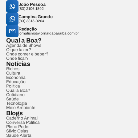
João Pessoa
(83) 2106.1892
Campina Grande
(83) 3315-3204
Redação
jornalismo@jornaldaparaiba.com.br
Qual a Boa?
Agenda de Shows
O que fazer?
Onde comer e beber?
Onde ficar?
Notícias
Bichos
Cultura
Economia
Educação
Política
Qual a Boa?
Cotidiano
Saúde
Tecnologia
Meio Ambiente
Blogs
Caderno Animal
Conversa Política
Pleno Poder
Sílvio Osias
Saúde Alerta