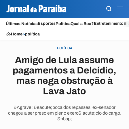
Esportes
Entretenimento
Bl
Últimas Notícias
Política
Qual a Boa?
Home
>
política
POLÍTICA
Amigo de Lula assume
pagamentos a Delcídio,
mas nega obstrução à
Lava Jato
&Agrave; &eacute;poca dos repasses, ex-senador
chegou a ser preso em pleno exerc&iacute;cio do cargo.
&nbsp;