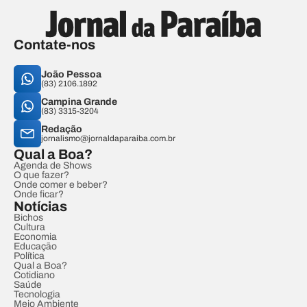
Contate-nos
João Pessoa
(83) 2106.1892
Campina Grande
(83) 3315-3204
Redação
jornalismo@jornaldaparaiba.com.br
Qual a Boa?
Agenda de Shows
O que fazer?
Onde comer e beber?
Onde ficar?
Notícias
Bichos
Cultura
Economia
Educação
Política
Qual a Boa?
Cotidiano
Saúde
Tecnologia
Meio Ambiente