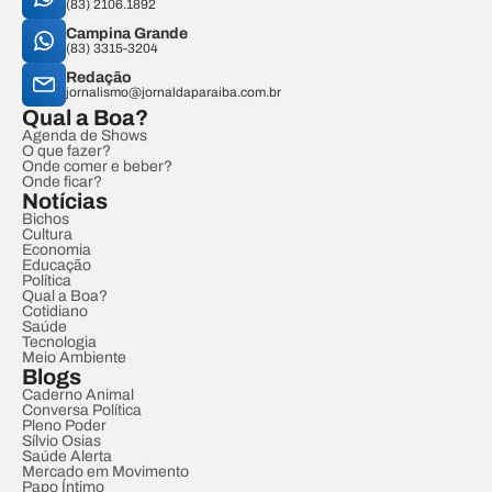
(83) 2106.1892
Campina Grande
(83) 3315-3204
Redação
jornalismo@jornaldaparaiba.com.br
Qual a Boa?
Agenda de Shows
O que fazer?
Onde comer e beber?
Onde ficar?
Notícias
Bichos
Cultura
Economia
Educação
Política
Qual a Boa?
Cotidiano
Saúde
Tecnologia
Meio Ambiente
Blogs
Caderno Animal
Conversa Política
Pleno Poder
Sílvio Osias
Saúde Alerta
Mercado em Movimento
Papo Íntimo